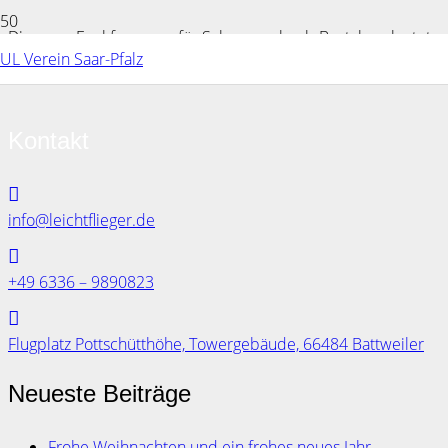
Die neue Funkfrequenz für Schwarzenbach-Bostalsee lautet:
UL Verein Saar-Pfalz
121.015
Kontakt
info@leichtflieger.de
+49 6336 – 9890823
Flugplatz Pottschütthöhe, Towergebäude, 66484 Battweiler
Neueste Beiträge
Frohe Weihnachten und ein frohes neues Jahr