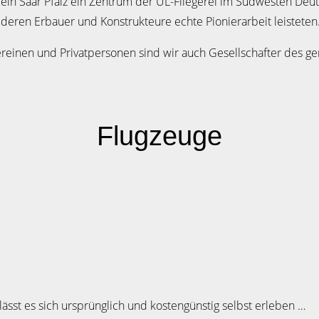
verein Saar Pfalz ein Zentrum der UL-Fliegerei im Südwesten De
 deren Erbauer und Konstrukteure echte Pionierarbeit leisteten
reinen und Privatpersonen sind wir auch Gesellschafter des ge
Flugzeuge
g lässt es sich ursprünglich und kostengünstig selbst erleben …