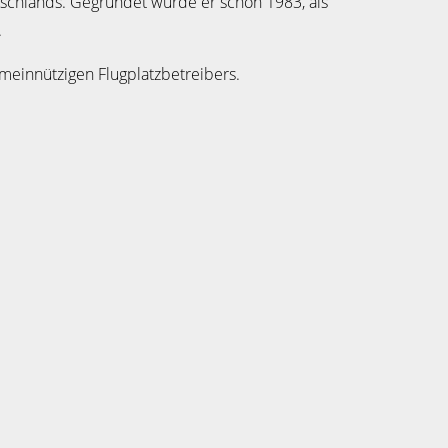
utschlands. Gegründet wurde er schon 1983, als
.
meinnützigen Flugplatzbetreibers.