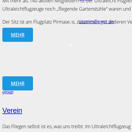
Mit mehr als 140 aktiven Mitgliedern ist der Ultraleicht Flug
Ultraleichtflugzeuge noch „fliegende Gartenstühle“ waren und
Vereinsflieger.de
Der Sitz ist am Flugplatz Pirmasens, zusammen mit anderen Ve
MEHR
MEHR
group
Verein
Das Fliegen selbst ist es, was uns treibt. Im Ultraleichtflugzeu